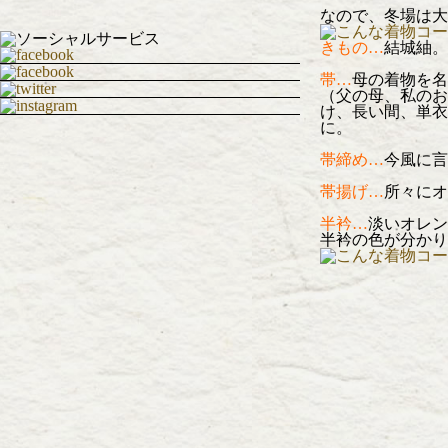
なので、冬場は大
きもの…
結城紬。
帯…
母の着物を名
（父の母、私のお
け、長い間、単衣
に。
帯締め…
今風に言
帯揚げ…
所々にオ
半衿…
淡いオレン
半衿の色が分かり