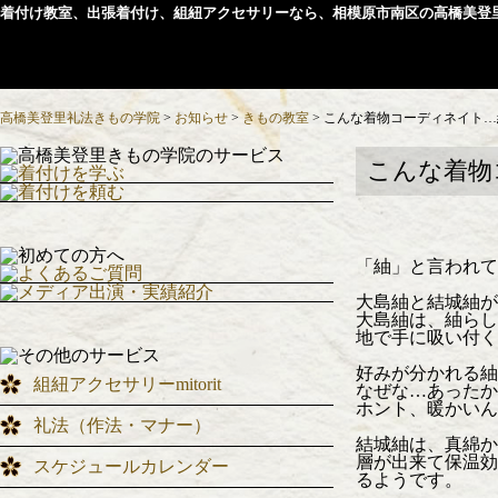
着付け教室、出張着付け、組紐アクセサリーなら、相模原市南区の高橋美登
高橋美登里礼法きもの学院
>
お知らせ
>
きもの教室
>
こんな着物コーディネイト…
こんな着物
「紬」と言われて
大島紬と結城紬が
大島紬は、紬らし
地で手に吸い付く
好みが分かれる紬
組紐アクセサリーmitorit
なぜな…あったか
ホント、暖かいん
礼法（作法・マナー）
結城紬は、真綿か
層が出来て保温効
スケジュールカレンダー
るようです。