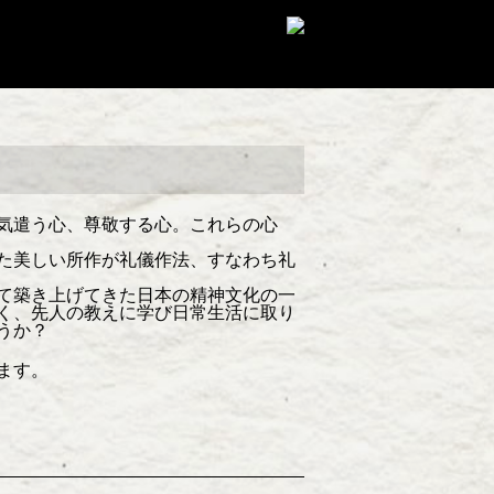
気遣う心、尊敬する心。これらの心
た美しい所作が礼儀作法、すなわち礼
て築き上げてきた日本の精神文化の一
く、先人の教えに学び日常生活に取り
うか？
ます。