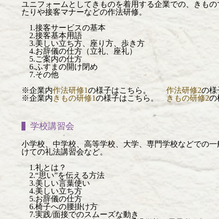
ユニフォームとしてきものを着用する企業での、きもの
たりや接客マナーなどの作法研修。
1.接客サービスの基本
2.接客基本用語
3.美しい立ち方、座り方、歩き方
4.お辞儀の仕方（立礼、座礼）
5.ご案内の仕方
6.ふすまの開け閉め
7.その他
※企業内
作法研修1
の様子はこちら。
作法研修2
の様
※企業内
きもの研修1
の様子はこちら。
きもの研修2
の
学校講習会
小学校、中学校、高等学校、大学、専門学校などでの一
けての礼法講習会など。
1.礼とは？
2.“思い”を伝える方法
3.美しい言葉使い
4.美しい立ち方
5.お辞儀の仕方
6.椅子への腰掛け方
7.実践/面接でのスムーズな動き