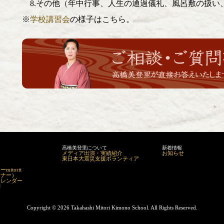
8.その他（年中行事、人生の通過儀礼、風呂敷の扱い
※
学校講習会
の様子はこちら。
高橋美登里について
新着情報
メディア出演・実績紹介
お知らせ
東日本大震災支援ボランティア
itorit
マナー）
カレンダー
問
Copyright ©
2026 Takahashi Mitori Kimono School. All Rights Reserved.