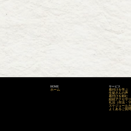
HOME
サービス
ホーム
着付けを学ぶ
生徒さんの声
着付けを頼む
組紐アクセサリーm
礼法（作法・
スケジュール
よくあるご質