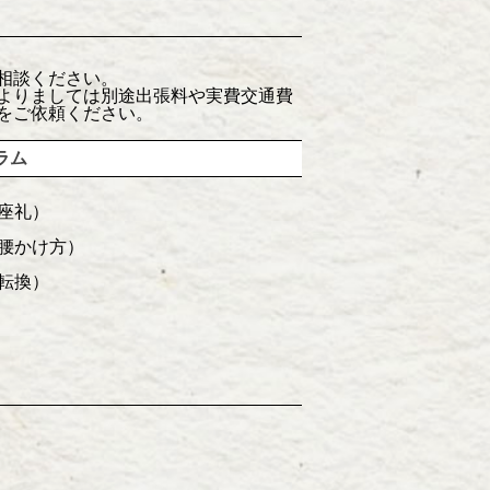
相談ください。
よりましては別途出張料や実費交通費
をご依頼ください。
ラム
座礼）
腰かけ方）
転換）