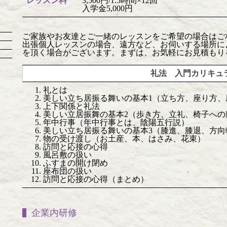
レッスン料
3,500円/1.5時間×12回
入学金5,000円
ご家族やお友達とご一緒のレッスンをご希望の場合はご
出張個人レッスンの場合、遠方など、お伺いする場所に
を頂く場合がございます。まずは、お気軽にお見積もり
礼法 入門カリキュ
礼とは
美しい立ち居振る舞いの基本1（立ち方、座り方、
上下関係と礼法
美しい立居振舞の基本2（歩き方、立礼、椅子への
年中行事（年中行事とは、陰陽五行説）
美しい立ち居振る舞いの基本3（膝進、膝退、方向
物の受け渡し（お土産、本、はさみ、花束）
訪問と応接の心得
風呂敷の扱い
ふすまの開け閉め
座布団の扱い
訪問と応接の心得（まとめ）
企業内研修