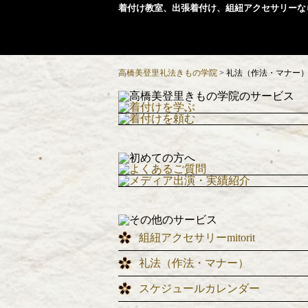
着付け教室、出張着付け、組紐アクセサリーな
高橋美登里礼法きもの学院
>
礼法（作法・マナー
組紐アクセサリーmitorit
礼法（作法・マナー）
スケジュールカレンダー