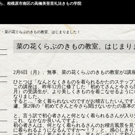
ら、相模原市南区の高橋美登里礼法きもの学院
室
>
菜の花くらぶのきもの教室、はじまりました！
菜の花くらぶのきもの教室、はじまり
2月6日（月）、無事、菜の花くらぶのきもの教室が2講
ひとつは「なんとなくきものを着られるかたのステップ
この講座は、昨年12月に修了した「初めてさんと今さら
月）の受講生が、より美しくきものを着こなせるように
なりました。
すると…「全く着られないのですがお稽古したいんです
遽、第2弾の「初めてさんと今さら聞けないかたの基本
と、言う訳で初心者さんと何となく着られるさんが入り
これ、なかなか良いんですよ。
初心者さんは、何となく着られるさんのお稽古風景を見
に着られるようになるんですか〜！？」と、感心しきり
一方、何となく着られるさんは、耳をダンボにして初心