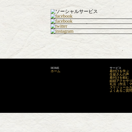
HOME
サービス
ホーム
着付けを学ぶ
生徒さんの声
着付けを頼む
組紐アクセサリーm
礼法（作法・
スケジュール
よくあるご質