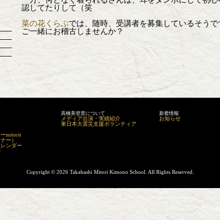
認してたりして（笑
菜の花くらぶ
では、随時、受講者を募集しているそうで
ご一緒にお稽古しませんか？
高橋美登里について
新着情報
メディア出演・実績紹介
お知らせ
東日本大震災支援ボランティア
itorit
マナー）
カレンダー
問
Copyright ©
2026 Takahashi Mitori Kimono School. All Rights Reserved.