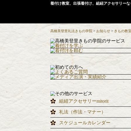
着付け教室、出張着付け、組紐アクセサリーな
高橋美登里礼法きもの学院
>
お知らせ
>
きもの教
組紐アクセサリーmitorit
礼法（作法・マナー）
スケジュールカレンダー