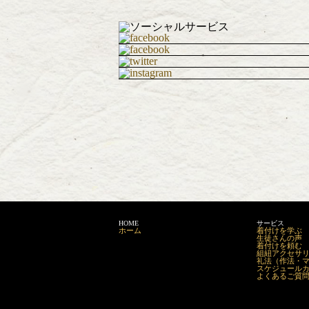
HOME
サービス
ホーム
着付けを学ぶ
生徒さんの声
着付けを頼む
組紐アクセサリーm
礼法（作法・
スケジュール
よくあるご質