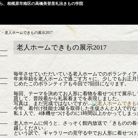
ら、相模原市南区の高橋美登里礼法きもの学院
室
>
老人ホームできもの展示2017
老人ホームできもの展示2017
毎年させていただいている老人ホームでのボランティア
年末年始を老人ホームで過ごす方々に、少しでもお正月
じめたこのボランティアも今回で7回目になります。
毎回、テーマを決めてお人形に着物を着せつけて展示し
題して、普段着から礼装着までを表現しました。
写真は、まだ完成ではないですが…
今年、着付け技能士2級を取得した生徒さんと2人で行
私１人で。4体機せつけるのに1時間以上かかってしまっ
老人ホームに伺うと、さっそく館内放送で「きものの着
越しください」
という訳で、ギャラリーの見守る中でお人形に着せつけ