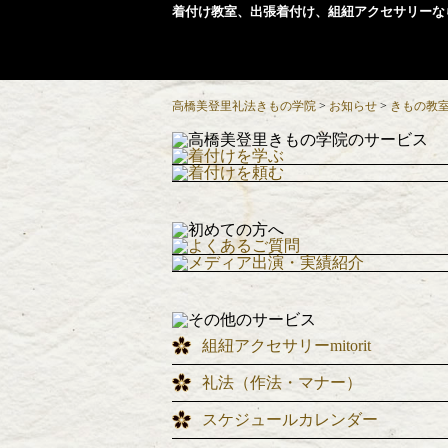
着付け教室、出張着付け、組紐アクセサリーな
高橋美登里礼法きもの学院
>
お知らせ
>
きもの教
組紐アクセサリーmitorit
礼法（作法・マナー）
スケジュールカレンダー