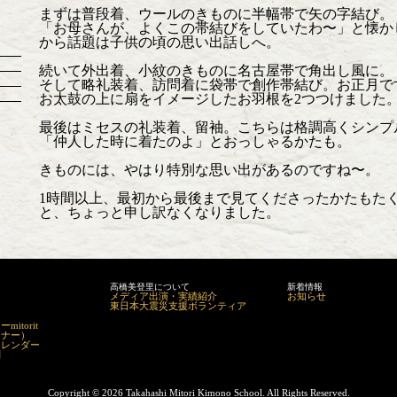
まずは普段着、ウールのきものに半幅帯で矢の字結び。
「お母さんが、よくこの帯結びをしていたわ〜」と懐か
から話題は子供の頃の思い出話しへ。
続いて外出着、小紋のきものに名古屋帯で角出し風に。
そして略礼装着、訪問着に袋帯で創作帯結び。お正月で
お太鼓の上に扇をイメージしたお羽根を2つつけました
最後はミセスの礼装着、留袖。こちらは格調高くシンプ
「仲人した時に着たのよ」とおっしゃるかたも。
きものには、やはり特別な思い出があるのですね〜。
1時間以上、最初から最後まで見てくださったかたもた
と、ちょっと申し訳なくなりました。
高橋美登里について
新着情報
メディア出演・実績紹介
お知らせ
東日本大震災支援ボランティア
itorit
マナー）
カレンダー
問
Copyright ©
2026 Takahashi Mitori Kimono School. All Rights Reserved.