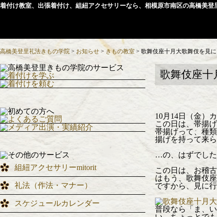
着付け教室、出張着付け、組紐アクセサリーなら、相模原市南区の高橋美登
高橋美登里礼法きもの学院
>
お知らせ
>
きもの教室
>
歌舞伎座十月大歌舞伎を見に
歌舞伎座十
10月14日（金
この日は、帯揚げ
帯揚げって、種類
揚げを持って来ら
…の、はずでした
組紐アクセサリーmitorit
この日は、お稽古
はもう、歌舞伎座
礼法（作法・マナー）
ですから、見に行
スケジュールカレンダー
普段なら「ま、い
い、ちょっとでも