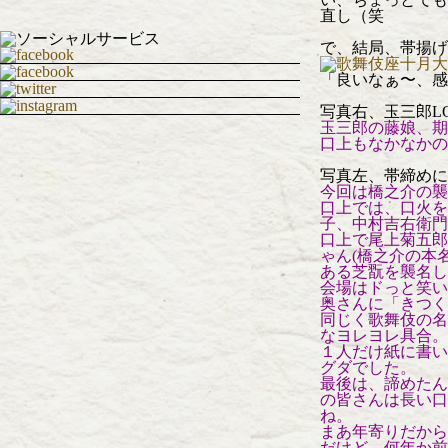
直し（笑
で、結局、帯揚げ
「良いなぁ〜、感
写真右、玉三郎L
玉三郎の藤娘、期
口上もなかなかの
写真左、帯締めに
今回は橋之介の襲
口上では、口火を
子、中村吉右衛門
口上で尾上菊五郎
ゃん(橋之介の本
ある芝翫を襲名し
会場はドっと笑い
奥さんに「きつく
同じく歌舞伎の名
なヨレヨレ具合。
１人だけ紙に書い
グダでした。
最後は、諦めたん
の皆さんは長い口
ね。
まあ年寄りだから
だけど、何年か前