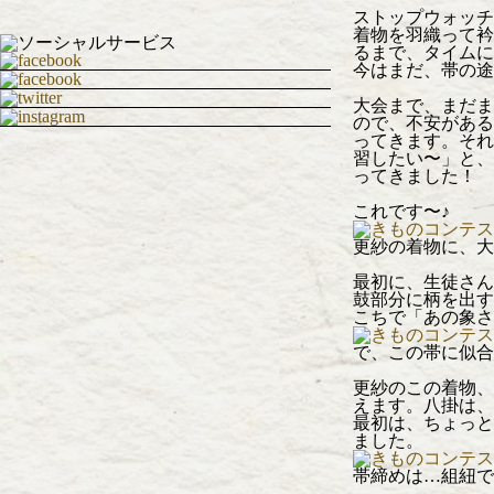
ストップウォッチ
着物を羽織って衿
るまで、タイムに
今はまだ、帯の途
大会まで、まだま
ので、不安がある
ってきます。それ
習したい〜」と、
ってきました！
これです〜♪
更紗の着物に、大
最初に、生徒さん
鼓部分に柄を出す
こちで「あの象さ
で、この帯に似合
更紗のこの着物、
えます。八掛は、
最初は、ちょっと
ました。
帯締めは…組紐で