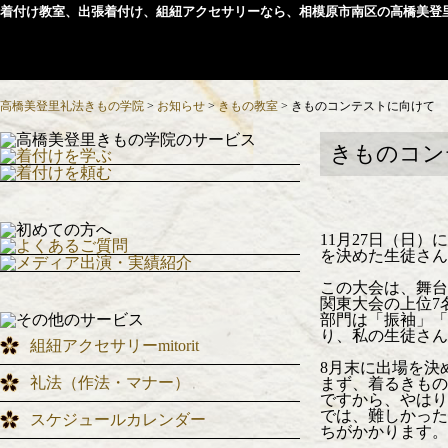
着付け教室、出張着付け、組紐アクセサリーなら、相模原市南区の高橋美登
高橋美登里礼法きもの学院
>
お知らせ
>
きもの教室
>
きものコンテストに向けて
きものコン
11月27日（日
を決めた生徒さん
この大会は、舞台
関東大会の上位7
部門は「振袖」「
り、私の生徒さん
組紐アクセサリーmitorit
8月末に出場を決
礼法（作法・マナー）
まず、着るきもの
ですから、やはり
では、難しかった
スケジュールカレンダー
ちがかかります。