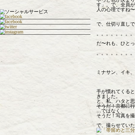
す」。で、全員が
人の心理ですね〜
で、仕切り直しで
。。。。。。。。
だ〜れも、ひとっ
。。。。。。。。
ミナサン、イキ、
手が慣れてくると
きました。
と、私、ハタと思
そうだ！京都に行
…ではなく、
そうだ！写真を撮
で、撮らせていた