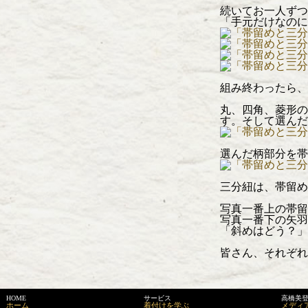
続いてお一人ずつ
「手元だけなのに
組み終わったら、
丸、四角、菱形の
す。そして選んだ
選んだ柄部分を帯
三分紐は、帯留め
写真一番上の帯留
写真一番下の矢羽
「斜めはどう？」
皆さん、それぞれ
HOME
サービス
高橋美
ホーム
着付けを学ぶ
メディ