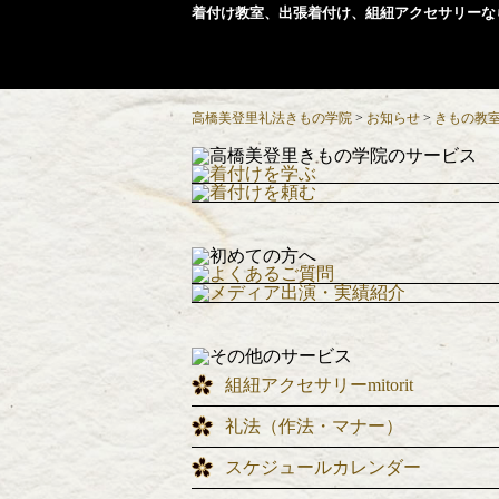
着付け教室、出張着付け、組紐アクセサリーな
高橋美登里礼法きもの学院
>
お知らせ
>
きもの教
組紐アクセサリーmitorit
礼法（作法・マナー）
スケジュールカレンダー