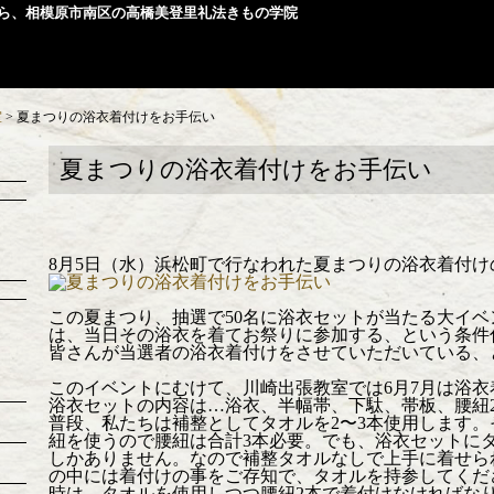
ら、相模原市南区の高橋美登里礼法きもの学院
室
>
夏まつりの浴衣着付けをお手伝い
夏まつりの浴衣着付けをお手伝い
8月5日（水）浜松町で行なわれた夏まつりの浴衣着付
この夏まつり、抽選で50名に浴衣セットが当たる大イ
は、当日その浴衣を着てお祭りに参加する、という条件
皆さんが当選者の浴衣着付けをさせていただいている、
このイベントにむけて、川崎出張教室では6月7月は浴
浴衣セットの内容は…浴衣、半幅帯、下駄、帯板、腰紐
普段、私たちは補整としてタオルを2〜3本使用します
紐を使うので腰紐は合計3本必要。でも、浴衣セットに
しかありません。なので補整タオルなしで上手に着せら
の中には着付けの事をご存知で、タオルを持参してくだ
時は、タオルを使用しつつ腰紐2本で着付けなければな