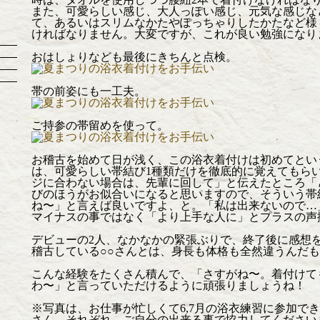
また、可愛らしい感じ、大人っぽい感じ、元気な感じな
て、あるいはスリムなかたやぽっちゃりしたかたなど様
ければなりません。大変ですが、これが良い勉強になり
おはしょりなども最後にきちんと点検。
帯の前姿にも一工夫。
ご持参の帯留めを使って。
お稽古を始めて日が浅く、この浴衣着付けは初めてとい
は、可愛らしい帯結び1種類だけを徹底的に覚えてもら
ジに合わない場合は、先輩に回して」と伝えたところ「
びのほうがお似合いになると思いますので、そういう帯
ね〜」と言えば良いですよ、と。「私は出来ないので…
マイナスの事ではなく「より上手な人に」とプラスの声
デビューの2人、なかなかの緊張ぶりで、終了後に感想
稽古している○○さんとは、身長も体格も全然違うんだ
こんな経験をたくさん積んで、「さすがね〜。着付けて
わ〜」と言っていただけるように頑張りましょうね！
※写真は、お仕事が忙しくて6,7月の浴衣練習に参加で
さん、それぞれ、ご自分の出来る事で協力してください