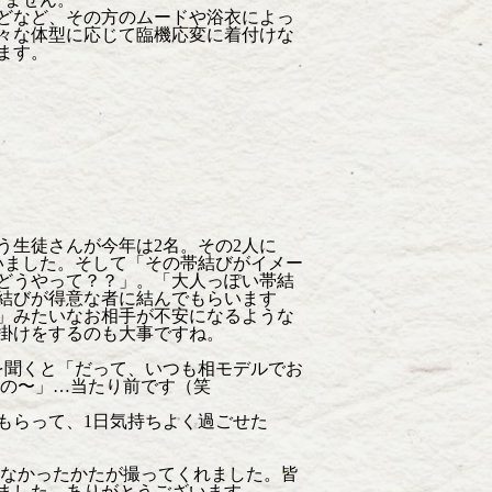
どなど、その方のムードや浴衣によっ
々な体型に応じて臨機応変に着付けな
ます。
う生徒さんが今年は2名。その2人に
いました。そして「その帯結びがイメー
どうやって？？」。「大人っぽい帯結
結びが得意な者に結んでもらいます
」みたいなお相手が不安になるような
掛けをするのも大事ですね。
を聞くと「だって、いつも相モデルでお
もの〜」…当たり前です（笑
もらって、1日気持ちよく過ごせた
きなかったかたが撮ってくれました。皆
ました。ありがとうございます。