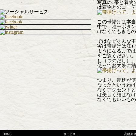
写真の↓帯と着物
は着物とのコーデ
この帯揚げは本当
中で、唯一ボタン
けなくてもきもの
ではなぜそんな不
実は帯揚げは江戸
ようになるまでは
をご覧ください。
し（つのだし）」
使ってお太鼓に結
つまり、帯枕が使
なったというわけ
なぐアクセントと
は美しく結ばなけ
なくてもいいもの
HOME
サービス
高橋美