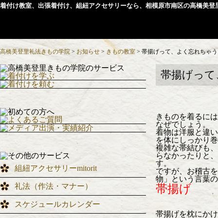
着付け教室、出張着付け、組紐アクセサリーなら、相模原市南区の高橋美登
高橋美登里礼法きもの学院
>
お知らせ
>
きもの教室
>
帯揚げって、よく忘れちゃう
帯揚げって
きものを着るには
なぜでしょう。
着物は洋服と違い
を体にしっかり巻
複雑な帯結びも、
らなかったりと、
す。
組紐アクセサリーmitorit
ですが、お稽古を
物」という言葉の
礼法（作法・マナー）
帯揚げ
スケジュールカレンダー
帯揚げを枕にかけ