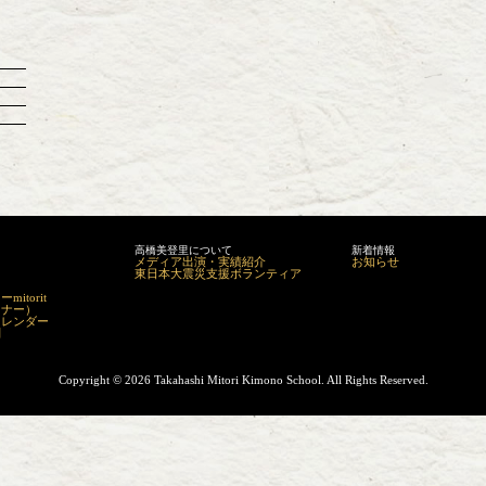
高橋美登里について
新着情報
メディア出演・実績紹介
お知らせ
東日本大震災支援ボランティア
itorit
マナー）
カレンダー
問
Copyright ©
2026 Takahashi Mitori Kimono School. All Rights Reserved.