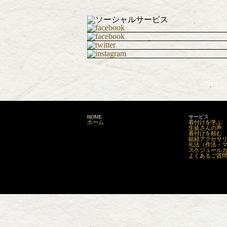
HOME
サービス
ホーム
着付けを学ぶ
生徒さんの声
着付けを頼む
組紐アクセサリーm
礼法（作法・
スケジュール
よくあるご質