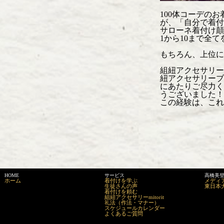
100体コーデの
が、「自分で着付
サローネ着付け顛
1から10まで全
もちろん、上位に
組紐アクセサリー
紐アクセサリーブ
にあたりご尽力く
うございました！
この経験は、これ
HOME
サービス
高橋美
ホーム
着付けを学ぶ
メディ
生徒さんの声
東日本
着付けを頼む
組紐アクセサリーmitorit
礼法（作法・マナー）
スケジュールカレンダー
よくあるご質問