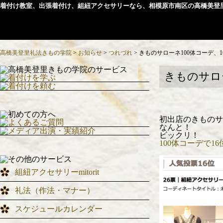
着付け教室、出張着付け、組紐アクセサリーなら、相模原市南区の高橋美登
高橋美登里礼法きもの学院
>
お知らせ
>
つれづれ
>
きものサローネ100体コーデ、
きものサロ
初出店のきものサ
なんと！
ビックリ！
100体コーデで16
組紐アクセサリーmitorit
礼法（作法・マナー）
スケジュールカレンダー