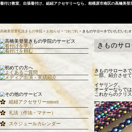
着付け教室、出張着付け、組紐アクセサリーなら、相模原市南区の高橋美登
高橋美登里礼法きもの学院
>
お知らせ
>
つれづれ
>
きものサローネでいただいたオ
きものサロ
きものサローネで
一部、紹介させて
イヤリング。
オーダーならでは
これからのクリス
組紐アクセサリーmitorit
礼法（作法・マナー）
スケジュールカレンダー