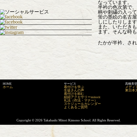
なっています。
半衿の色次第で、
柄や刺繍の入って
蛍の墨絵の名古屋
しにしたりします
また、いただきも
ます。そんな時も
たかが半衿、され
HOME
サービス
高橋美
ホーム
着付けを学ぶ
メディ
生徒さんの声
東日本
着付けを頼む
組紐アクセサリーmitorit
礼法（作法・マナー）
スケジュールカレンダー
よくあるご質問
Copyright ©
2026 Takahashi Mitori Kimono School. All Rights Reserved.