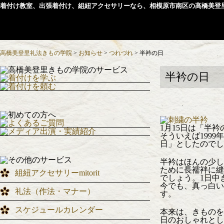
着付け教室、出張着付け、組紐アクセサリーなら、相模原市南区の高橋美登
高橋美登里礼法きもの学院
>
お知らせ
>
つれづれ
>
半衿の日
半衿の日
1月15日は「半
そういえば199
日」としたのでし
半衿はほんの少し
ために長襦袢に縫
組紐アクセサリーmitorit
でしょう。1日中
今でも、真っ白い
礼法（作法・マナー）
す。
スケジュールカレンダー
本来は、きものを
日のおしゃれとし