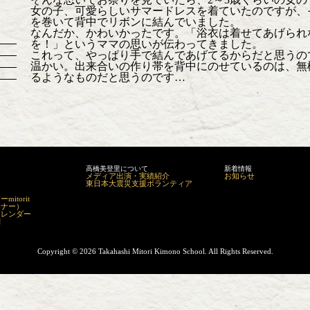
女の子、可愛らしいサマードレスを着ていたのですが、
を巻いて背中でリボンに結んでいました。
なんだか、かわいかったです。「浴衣は着せてあげられ
を！」というママの思いが伝わってきました。
これって、やっぱり手で結んであげてるからだと思うの
温かい。出来合いの作り帯を背中にのせているのは、無
るようなものだと思うのです…
高橋美登里について
新着情報
メディア出演・実績紹介
お知らせ
東日本大震災支援ボランティア
itorit
マナー）
カレンダー
問
Copyright ©
2026 Takahashi Mitori Kimono School. All Rights Reserved.