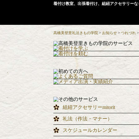
着付け教室、出張着付け、組紐アクセサリーな
高橋美登里礼法きもの学院
>
お知らせ
>
つれづれ
組紐アクセサリーmitorit
礼法（作法・マナー）
スケジュールカレンダー