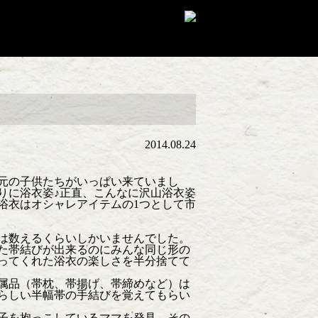
2014.08.24
元の子供たちがいっぱい来ていまし
りに浴衣姿♪正直、こんなに沢山浴衣姿
浴衣はオシャレアイテムの1つとして市
は数えるくらいしかいませんでした。
た帯結びが出来るのにみんな同じ形の
ってくれた浴衣の楽しさを半分捨てて
属品（帯枕、帯揚げ、帯締めなど）は
らしい半幅帯の手結びを覚えてもらい
の子を抱っこしているママを発見。その