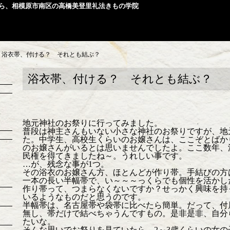
ら、相模原市南区の高橋美登里礼法きもの学院
>
浴衣帯、付ける？ それとも結ぶ？
浴衣帯、付ける？ それとも結ぶ？
地元神社のお祭りに行ってみました。
普段は神主さんもいない小さな神社のお祭りですが、地
た。中学生、高校生くらいのお嬢さんは、ここぞとばか
のお嬢さんがいるとは思いませんでしたよ。ここ数年、
民権を得てきましたね～。うれしい事です。
…が、残念な事が1つ。
その浴衣のお嬢さん方、ほとんどが作り帯。手結びの方
一本の長い半幅帯で、い～～～っくらでも個性を活かし
作り帯って、つまらなくないですか？せっかく興味を持
いるようなものだと思うのです。
半幅帯は、名古屋帯や袋帯に比べたら簡単。だって、付
無し、帯だけで結べちゃうんですもの。是非是非、自分
たいな。
そんな思いでお祭りを見ていたら、2～3歳くらいの女