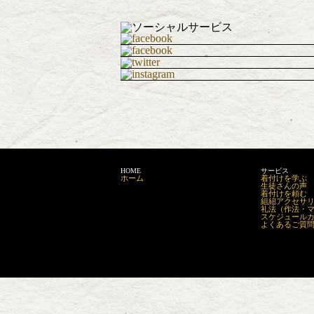
HOME
サービス
ホーム
着付けを学ぶ
生徒さんの声
着付けを頼む
組紐アクセサリーm
礼法（作法・
スケジュール
よくあるご質