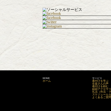
HOME
サービス
ホーム
着付けを学ぶ
生徒さんの声
着付けを頼む
組紐アクセサリーm
礼法（作法・
スケジュール
よくあるご質