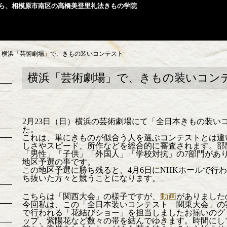
ら、相模原市南区の高橋美登里礼法きもの学院
>
横浜「芸術劇場」で、きもの装いコンテスト
横浜「芸術劇場」で、きもの装いコン
2月23日（日）横浜の芸術劇場にて「全日本きもの装い
た。
これは、単にきものが似合う人を選ぶコンテストとは違
しさやスピード、所作などを総合的に審査されます。部
「男性」「子供」「外国人」「学校対抗」の7部門があ
地区予選の事です。
この地区予選に勝ち残ると、4月6日にNHKホールで行
ち抜いた方々と競うことになります。
こちらは「関西大会」の様子ですが、
動画
がありました
今回私は、この「全日本装いコンテスト 関東大会」の
で行われる「花結びショー」を担当しましたお揃いのグ
ップ、紫陽花など数々の帯を結んでゆきます。時間にして