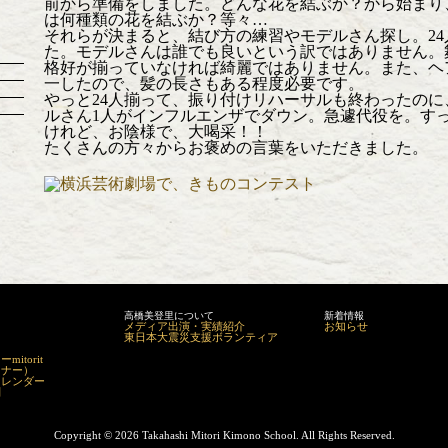
前から準備をしました。どんな花を結ぶか？から始まり
は何種類の花を結ぶか？等々…
それらが決まると、結び方の練習やモデルさん探し。2
た。モデルさんは誰でも良いという訳ではありません。
格好が揃っていなければ綺麗ではありません。また、ヘ
一したので、髪の長さもある程度必要です。
やっと24人揃って、振り付けリハーサルも終わったの
ルさん1人がインフルエンザでダウン。急遽代役を。す
けれど、お陰様で、大喝采！！
たくさんの方々からお褒めの言葉をいただきました。
高橋美登里について
新着情報
メディア出演・実績紹介
お知らせ
東日本大震災支援ボランティア
itorit
マナー）
カレンダー
問
Copyright ©
2026 Takahashi Mitori Kimono School. All Rights Reserved.