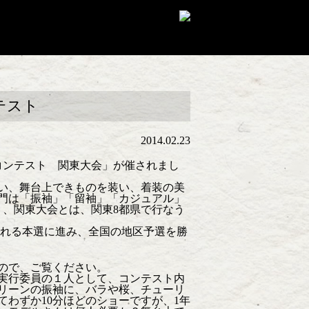
テスト
2014.02.23
コンテスト 関東大会」が催されまし
い、舞台上できものを装い、着装の美
門は「振袖」「留袖」「カジュアル」
り、関東大会とは、関東8都県で行なう
われる本選に進み、全国の地区予選を勝
ので、ご覧ください。
実行委員の１人として、コンテスト内
リーンの振袖に、バラや桜、チューリ
わずか10分ほどのショーですが、1年