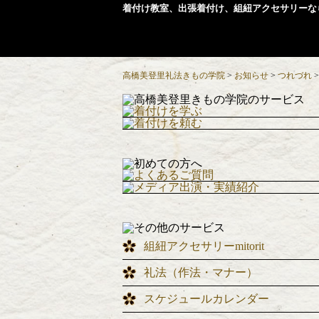
着付け教室、出張着付け、組紐アクセサリーな
高橋美登里礼法きもの学院
>
お知らせ
>
つれづれ
組紐アクセサリーmitorit
礼法（作法・マナー）
スケジュールカレンダー