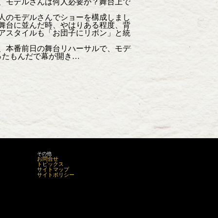
、モデルさんは何人必要か？舞台上で
4人のモデルさんでショーを構成しまし
舞台に並んだ時、やはりある程度、背
アスタイルも「お団子にリボン」と統
に、本番前日の舞台リハーサルで、モデ
ったもんだで幕が開き…
その他
お問合せ
トピックス
サイトマップ
サイトポリシー