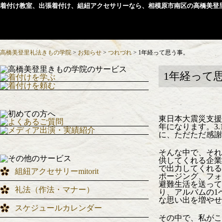
着付け教室、出張着付け、組紐アクセサリーなら、相模原市南区の高橋美登
高橋美登里礼法きもの学院
>
お知らせ
>
つれづれ
>
1年経って思う事。
1年経って
東日本大震災支
年になります。3
に、ただただ感謝
そんな中で、それ
供してくれる企業
で出力してくれる
組紐アクセサリーmitorit
ポージング、フォ
避難生活を送って
礼法（作法・マナー）
り、アルバムの1
な思い出を増やせ
スケジュールカレンダー
その中で、私がこ