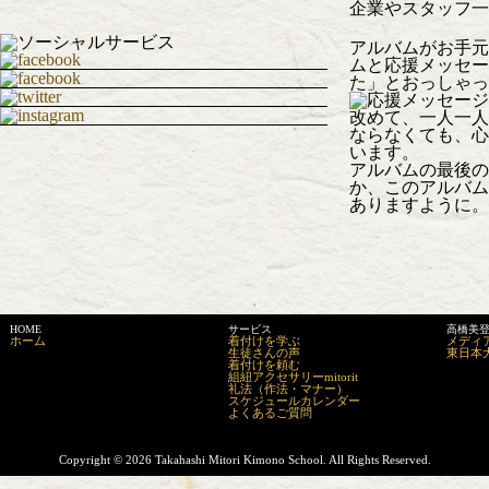
企業やスタッフ一
アルバムがお手元
ムと応援メッセー
た」とおっしゃっ
改めて、一人一人
ならなくても、心
います。
アルバムの最後の
か、このアルバム
ありますように。
HOME
サービス
高橋美
ホーム
着付けを学ぶ
メディ
生徒さんの声
東日本
着付けを頼む
組紐アクセサリーmitorit
礼法（作法・マナー）
スケジュールカレンダー
よくあるご質問
Copyright ©
2026 Takahashi Mitori Kimono School. All Rights Reserved.