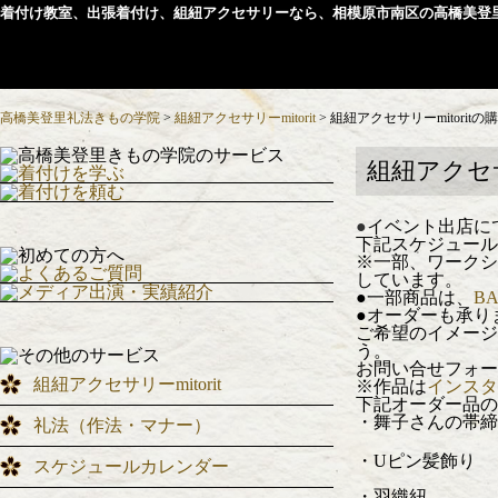
着付け教室、出張着付け、組紐アクセサリーなら、相模原市南区の高橋美登
高橋美登里礼法きもの学院
>
組紐アクセサリーmitorit
>
組紐アクセサリーmitorit
組紐アクセサ
●
イベント出店に
下記スケジュール
※一部、ワークシ
しています。
●一部商品は、
BA
●オーダーも承り
ご希望のイメージ
う。
お問い合せフォー
組紐アクセサリーmitorit
※作品は
インスタ
下記オーダー品の
・舞子さんの帯締
礼法（作法・マナー）
・Uピン髪飾り
スケジュールカレンダー
・羽織紐