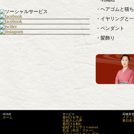
・ヘアゴムと猫ち
・イヤリングと一
・ペンダント
・髪飾り
HOME
サービス
高橋美
ホーム
着付けを学ぶ
メディ
生徒さんの声
東日本
着付けを頼む
組紐アクセサリーmitorit
礼法（作法・マナー）
スケジュールカレンダー